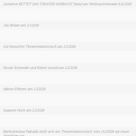
„Initiative RETTET DAS THEATER ANSBACH“ Stand am Weihnachtsmarkt 6.12.2025
Jan Besser am 2.3.2026
Gut besuchter Theaterstammtisch am 2.3.2026
Nicole Schneider und Robert Arnold am 2.3.2026
Sabine Effmert am 2.3.2026
Susanne Hoch am 2.3.2026
Bartholomäus Pakulski stellt sich am Theaterstammtisch vom 1.6.20326 als neuer
Spielleiter vor